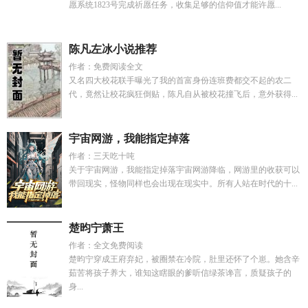
愿系统1823号完成祈愿任务，收集足够的信仰值才能许愿...
陈凡左冰小说推荐
作者：免费阅读全文
又名四大校花联手曝光了我的首富身份连班费都交不起的农二
代，竟然让校花疯狂倒贴，陈凡自从被校花撞飞后，意外获得...
宇宙网游，我能指定掉落
作者：三天吃十吨
关于宇宙网游，我能指定掉落宇宙网游降临，网游里的收获可以
带回现实，怪物同样也会出现在现实中。所有人站在时代的十...
楚昀宁萧王
作者：全文免费阅读
楚昀宁穿成王府弃妃，被圈禁在冷院，肚里还怀了个崽。她含辛
茹苦将孩子养大，谁知这瞎眼的爹听信绿茶谗言，质疑孩子的
身...