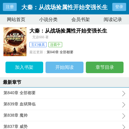
大秦：从战场捡属性开始变强长生
注册
登录
网站首页
小说分类
会员书架
阅读记录
大秦：从战场捡属性开始变强长生
无谅666 著
玄幻修真
连载中
最近更新：
第840章 全部都要
更新时间：
2026-04-05 19:44:55
加入书架
开始阅读
章节目录
最新章节
第840章 全部都要
第839章 血狱降临
第838章 魔帅
第837章 威势