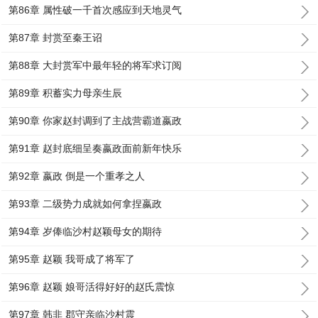
第86章 属性破一千首次感应到天地灵气
第87章 封赏至秦王诏
第88章 大封赏军中最年轻的将军求订阅
第89章 积蓄实力母亲生辰
第90章 你家赵封调到了主战营霸道嬴政
第91章 赵封底细呈奏嬴政面前新年快乐
第92章 嬴政 倒是一个重孝之人
第93章 二级势力成就如何拿捏嬴政
第94章 岁俸临沙村赵颖母女的期待
第95章 赵颖 我哥成了将军了
第96章 赵颖 娘哥活得好好的赵氏震惊
第97章 韩非 郡守亲临沙村震