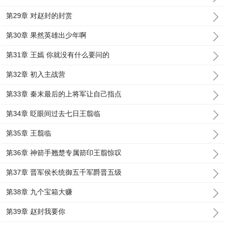
第29章 对赵封的封赏
第30章 果然英雄出少年啊
第31章 王嫣 你就没有什么要问的
第32章 初入主战营
第33章 秦末最后的上将军让自己指点
第34章 眨眼间过去七日王翦临
第35章 王翦临
第36章 神箭手翘楚专属箭印王翦惊叹
第37章 晋军侯长统御五千军爵晋五级
第38章 九个宝箱大赚
第39章 赵封我要你