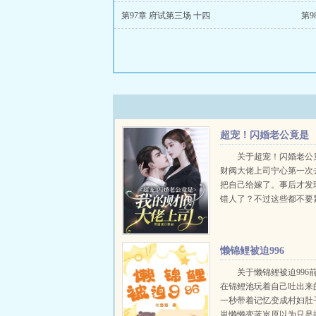
第97章 府试第三场 十四
第9
超宠！闪婚老公竟是
我的财阀大佬上司
关于超宠！闪婚老公
财阀大佬上司宁心第一次
把自己给嫁了。事后才发
错人了？不过这些都不要
是这捡来的老公不仅精通
言，似乎还跟她在同一家
作？真是越看越奇怪直到
懒锦鲤被迫996
秘的总裁上司终于现身，拥.
关于懒锦鲤被迫996
在锦鲤池玩着自己吐出来
一秒带着记忆变成村妇肚
崽懒懒变蓝岚原以为只是