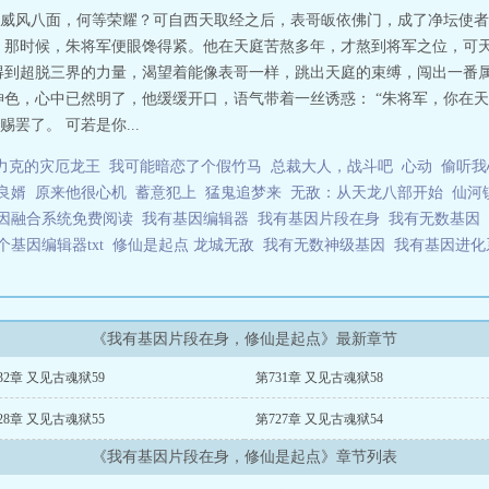
威风八面，何等荣耀？可自西天取经之后，表哥皈依佛门，成了净坛使者
 那时候，朱将军便眼馋得紧。他在天庭苦熬多年，才熬到将军之位，可
得到超脱三界的力量，渴望着能像表哥一样，跳出天庭的束缚，闯出一番属
神色，心中已然明了，他缓缓开口，语气带着一丝诱惑： “朱将军，你在
罢了。 可若是你...
力克的灾厄龙王
我可能暗恋了个假竹马
总裁大人，战斗吧
心动
偷听我
良婿
原来他很心机
蓄意犯上
猛鬼追梦来
无敌：从天龙八部开始
仙河
因融合系统免费阅读
我有基因编辑器
我有基因片段在身
我有无数基因
个基因编辑器txt
修仙是起点 龙城无敌
我有无数神级基因
我有基因进
《我有基因片段在身，修仙是起点》最新章节
32章 又见古魂狱59
第731章 又见古魂狱58
28章 又见古魂狱55
第727章 又见古魂狱54
《我有基因片段在身，修仙是起点》章节列表