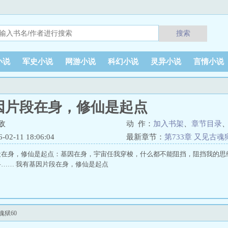
搜索
小说
军史小说
网游小说
科幻小说
灵异小说
言情小说
因片段在身，修仙是起点
敌
动 作：
加入书架
、
章节目录
2-11 18:06:04
最新章节：
第733章 又见古魂
段在身，修仙是起点：基因在身，宇宙任我穿梭，什么都不能阻挡，阻挡我的思
…… 我有基因片段在身，修仙是起点
魂狱60