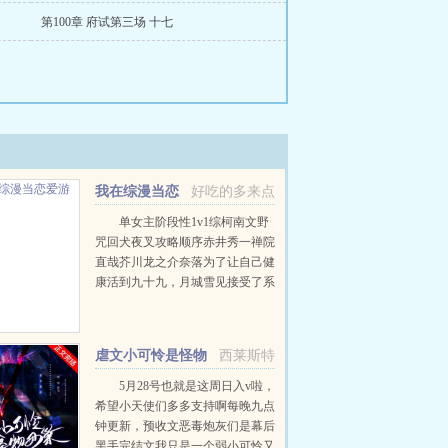
第100章 府试第三场 十七
我在综漫当恋
好吃的多来点
爱游戏女主
单女主阶段性1v1综柯南文野
咒回犬夜叉攻略顺序赤井秀一禅院
直哉芥川龙之介奈落为了让自己健
康活到九十九，月城雪见接受了系
统任务，攻略男人！让男人们为我
痛哭流涕！赤井秀一篇红方卧底vs
黑方医生，第136章，已完成...
虐文小可怜是怪物
西莱斯特
母巢[快穿]
5月28号也就是这周日入v啦，
希望小天使们多多支持啊每晚九点
钟更新，预收文恶毒炮灰们是幕后
黑手完结文我只是一个弱小可怜又