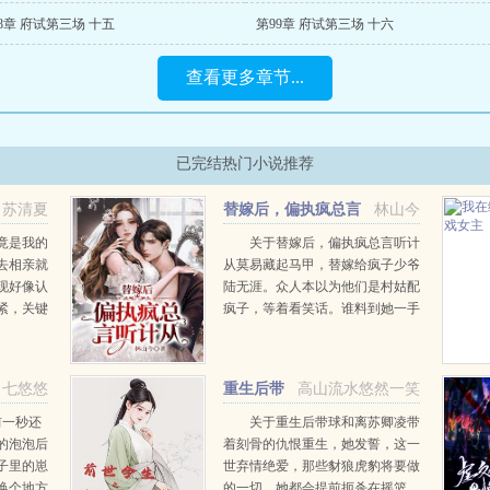
8章 府试第三场 十五
第99章 府试第三场 十六
查看更多章节...
已完结热门小说推荐
苏清夏
替嫁后，偏执疯总言
林山今
听计从
竟是我的
关于替嫁后，偏执疯总言听计
去相亲就
从莫易藏起马甲，替嫁给疯子少爷
现好像认
陆无涯。众人本以为他们是村姑配
紧，关键
疯子，等着看笑话。谁料到她一手
几国语
鬼门十三针，医术震苍生。写代码
公司工
做研究，科研能力绝佳。掀开易容
某天，神
假面，绝美容颜妒天下陆无涯踢开
七悠悠
重生后带
高山流水悠然一笑
..
莫易身边的狂蜂浪蝶，...
球和离
前一秒还
关于重生后带球和离苏卿凌带
的泡泡后
着刻骨的仇恨重生，她发誓，这一
子里的崽
世弃情绝爱，那些豺狼虎豹将要做
换个地方
的一切，她都会提前扼杀在摇篮