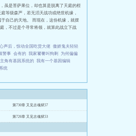
，虽是菩萨果位，却也算是脱离了天庭的桎
天庭等级森严，若无滔天战功或绝世机缘，
于自己的天地。 而现在，这份机缘，就摆
天庭，不过是个寻常将领，就算此战立下战
心声后，惊动全国吃货大佬
傲娇鬼夫轻轻
镇警事
会有的
我家饕餮叫狗剩
为何偏偏
主角有基因系统的
我有一个基因编辑
化系统
第730章 又见古魂狱57
第726章 又见古魂狱53