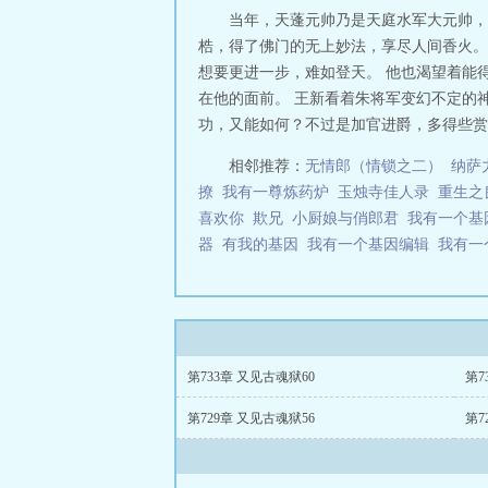
当年，天蓬元帅乃是天庭水军大元帅，
梏，得了佛门的无上妙法，享尽人间香火。
想要更进一步，难如登天。 他也渴望着能
在他的面前。 王新看着朱将军变幻不定的
功，又能如何？不过是加官进爵，多得些赏赐
相邻推荐：
无情郎（情锁之二）
纳萨
撩
我有一尊炼药炉
玉烛寺佳人录
重生之
喜欢你
欺兄
小厨娘与俏郎君
我有一个基
器
有我的基因
我有一个基因编辑
我有一
第733章 又见古魂狱60
第7
第729章 又见古魂狱56
第7