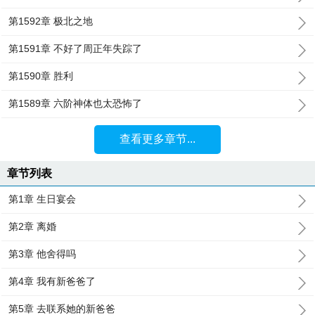
第1592章 极北之地
第1591章 不好了周正年失踪了
第1590章 胜利
第1589章 六阶神体也太恐怖了
查看更多章节...
章节列表
第1章 生日宴会
第2章 离婚
第3章 他舍得吗
第4章 我有新爸爸了
第5章 去联系她的新爸爸