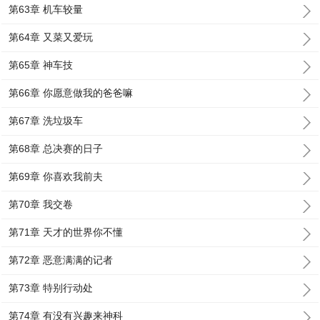
第63章 机车较量
第64章 又菜又爱玩
第65章 神车技
第66章 你愿意做我的爸爸嘛
第67章 洗垃圾车
第68章 总决赛的日子
第69章 你喜欢我前夫
第70章 我交卷
第71章 天才的世界你不懂
第72章 恶意满满的记者
第73章 特别行动处
第74章 有没有兴趣来神科