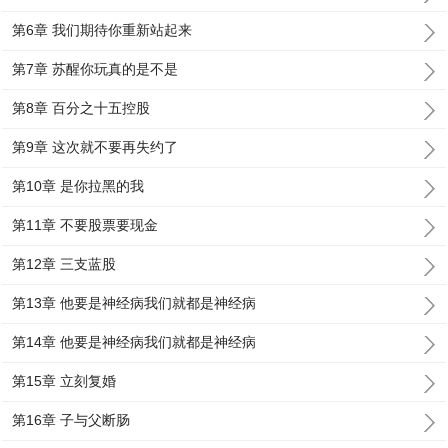
第6章 我们期待你重新站起来
第7章 苏醒你玩真的是不是
第8章 百分之十五控股
第9章 这次就不要再失约了
第10章 是你拉黑的我
第11章 不要股票要现金
第12章 三支蓝股
第13章 他要是神经病我们就都是神经病
第14章 他要是神经病我们就都是神经病
第15章 立刻复婚
第16章 子与父断肠