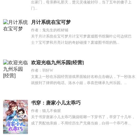
出家门，母亲葬礼那天，楚元灵魂被封印，当了五年的傻子上
门...
月计系统在宝可梦
作者：鬼先生的棺材铺
关于月计系统在宝可梦月计宝可梦废墟图书馆脑叶公司边狱巴
士？宝可梦和月亮计划的奇妙碰撞？废墟图书馆的熟...
欢迎光临九州乐园[经营]
作者：羽轩W
文案上一秒在乐园经营游戏界面输好名称点击确认，下一秒洛水
就接到了律师的电话。洛水小姐，恭喜您继承九州乐园。...
书穿：唐家小儿太乖巧
作者：猫儿不偷腥
关于书穿唐家小儿太乖巧脑袋哐啷一下穿书了，早穿了十几年，
成了男配他亲娘，不用经历生产无痛当娘，白得一个乖巧孝...