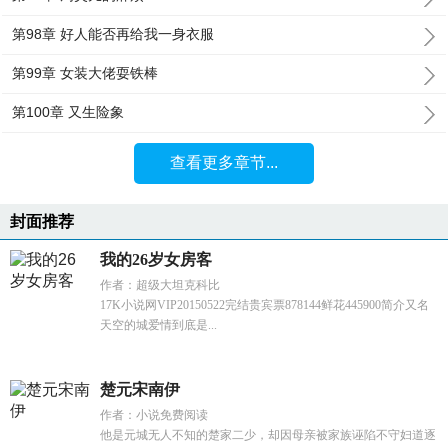
第98章 好人能否再给我一身衣服
第99章 女装大佬耍铁棒
第100章 又生险象
查看更多章节...
封面推荐
我的26岁女房客
作者：超级大坦克科比
17K小说网VIP20150522完结贵宾票878144鲜花445900简介又名
天空的城爱情到底是...
楚元宋南伊
作者：小说免费阅读
他是元城无人不知的楚家二少，却因母亲被家族诬陷不守妇道逐