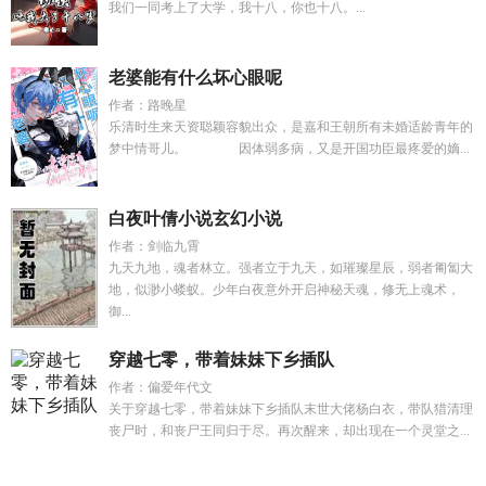
我们一同考上了大学，我十八，你也十八。...
老婆能有什么坏心眼呢
作者：路晚星
乐清时生来天资聪颖容貌出众，是嘉和王朝所有未婚适龄青年的
梦中情哥儿。 因体弱多病，又是开国功臣最疼爱的嫡...
白夜叶倩小说玄幻小说
作者：剑临九霄
九天九地，魂者林立。强者立于九天，如璀璨星辰，弱者匍匐大
地，似渺小蝼蚁。少年白夜意外开启神秘天魂，修无上魂术，
御...
穿越七零，带着妹妹下乡插队
作者：偏爱年代文
关于穿越七零，带着妹妹下乡插队末世大佬杨白衣，带队猎清理
丧尸时，和丧尸王同归于尽。再次醒来，却出现在一个灵堂之...