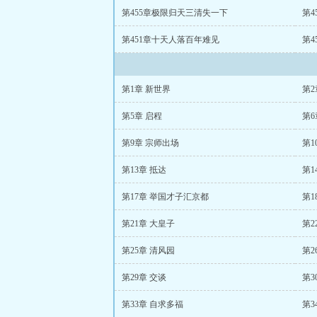
第455章极限归天三清失一下
第
第451章十天人落百年难见
第
第1章 新世界
第2
第5章 启程
第6
第9章 宗师出场
第1
第13章 抵达
第1
第17章 举国才子汇京都
第1
第21章 大皇子
第2
第25章 清风园
第2
第29章 交谈
第3
第33章 自求多福
第3