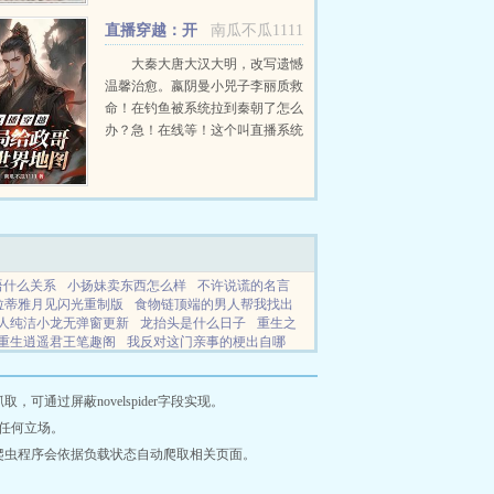
挂一样，随便在古...
直播穿越：开
南瓜不瓜1111
局给政哥送世界地图
大秦大唐大汉大明，改写遗憾
温馨治愈。嬴阴曼小兕子李丽质救
命！在钓鱼被系统拉到秦朝了怎么
办？急！在线等！这个叫直播系统
也跟着我，那没事了。（直播系统
顶多算辅助，有无可无。）政哥
实...
语什么关系
小扬妹卖东西怎么样
不许说谎的名言
拉蒂雅月见闪光重制版
食物链顶端的男人帮我找出
人纯洁小龙无弹窗更新
龙抬头是什么日子
重生之
重生逍遥君王笔趣阁
我反对这门亲事的梗出自哪
龙最新章节百度
时空逆转的结局
权力巅峰官途完整
重生逍遥王短剧
我体内有一个宇宙
白日做梦的解
通过屏蔽novelspider字段实现。
任何立场。
爬虫程序会依据负载状态自动爬取相关页面。