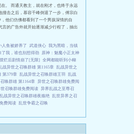
在。 而通天教主，就在刚才，也终于永远
地撞击之后，慕容千峰倒退了一步，傅宗白
中，他们仿佛都看到了一个男孩深情的自
代言的广告外就开始逐渐减少行程了，抽出
小人鱼被娇养了
武道侠心
我为黑暗，当镇
除了我，谁也别想得劲
原神：魅魔小正太神
摆烂后剧情崩了[无限]
全网都能听到小糊
乱战异世之召唤群雄 第1165章
乱战异世之
 第379章
乱战异世之召唤群雄王羽
乱战
召唤群雄 第1164章
异世之召唤群雄免费阅
异世召唤群雄免费阅读
异界乱战之至尊召
乱战异世之召唤群雄夜殇绝
乱世异界之召
雄免费阅读
乱世争霸之召唤