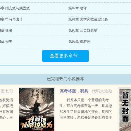
6章 招安派与顽固派
第87章 攻守
0章 司马再出计
第91章 吴学究欲请虚北淼
4章 狂瀑
第95章 三英战长空
8章 损失
第99章 虚若冰
查看更多章节...
已完结热门小说推荐
天羡七阳
高考将至，我具
代码太难敲
现仙帝级修为
他权势滔
我原本只是一个普通的高考
，奸佞把
生。可在高考将至这一天…世界忽
外有敌国
然发生了翻天覆地的变化。周围的
野心，王
同学老师，忽然开始谈论起有关于
！谁能挽
修行的问题。武者？气血？还有即
让世人都
将到来的武考？那我的金手指