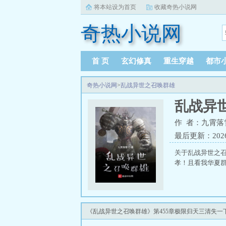
将本站设为首页
收藏奇热小说网
奇热小说网
首 页
玄幻修真
重生穿越
都市
奇热小说网
>
乱战异世之召唤群雄
乱战异
作 者：九霄落
最后更新：2026-0
关于乱战异世之
孝！且看我华夏群
《乱战异世之召唤群雄》第455章极限归天三清失一