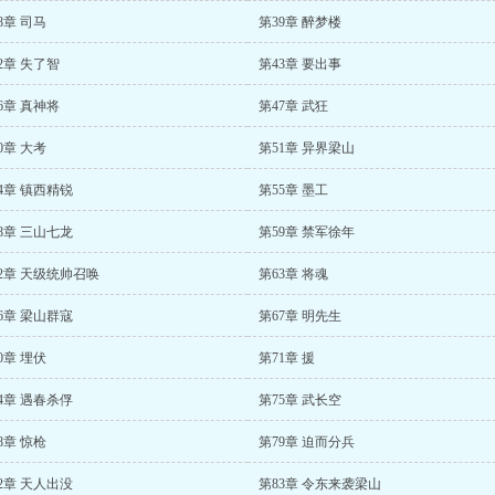
8章 司马
第39章 醉梦楼
2章 失了智
第43章 要出事
6章 真神将
第47章 武狂
0章 大考
第51章 异界梁山
4章 镇西精锐
第55章 墨工
8章 三山七龙
第59章 禁军徐年
2章 天级统帅召唤
第63章 将魂
6章 梁山群寇
第67章 明先生
0章 埋伏
第71章 援
4章 遇春杀俘
第75章 武长空
8章 惊枪
第79章 迫而分兵
2章 天人出没
第83章 令东来袭梁山