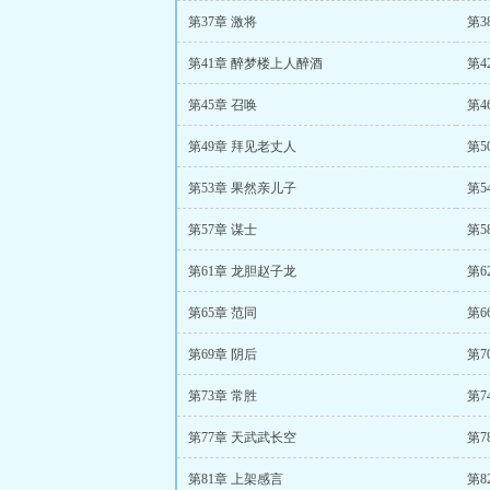
第37章 激将
第3
第41章 醉梦楼上人醉酒
第4
第45章 召唤
第4
第49章 拜见老丈人
第5
第53章 果然亲儿子
第5
第57章 谋士
第5
第61章 龙胆赵子龙
第6
第65章 范同
第6
第69章 阴后
第7
第73章 常胜
第7
第77章 天武武长空
第7
第81章 上架感言
第8