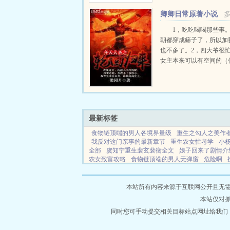
认为，那位权倾天下的世
卿卿日常原著小说
此身亡。直到那位亡国公主.
1，吃吃喝喝那些事
朝都穿成筛子了，所以加
也不多了。2，四大爷很
女主本来可以有空间的（
出来，一写到空间就犯设
文会歪到十万八千里外）
有系统的（为了她我...
最新标签
食物链顶端的男人各境界量级
重生之勾人之美作
我反对这门亲事的最新章节
重生农女忙考学
小
全部
虞知宁重生裴玄裴衡全文
娘子回来了剧情介
农女致富攻略
食物链顶端的男人无弹窗
危险啊
里
官途权力巅峰实体书
龙抬头3猛龙过江
白日
版
逆转时空十大最强角色
电影时空逆转
白日做
释是什么
龙抬头的龙是什么龙
重生之农村学霸女
本站所有内容来源于互联网公开且无需登录
本站仅对
同时您可手动提交相关目标站点网址给我们