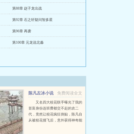
第88章 赵子龙出战
第92章 石之轩疑问智多星
第96章 再袭
第100章 元龙说北淼
陈凡左冰小说
免费阅读全文
推荐
又名四大校花联手曝光了我的
首富身份连班费都交不起的农二
代，竟然让校花疯狂倒贴，陈凡自
从被校花撞飞后，意外获得神奇能
力。不但可以透视，鉴宝，甚至可
以预知人的气运从此人生就像开了