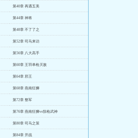
第40章 再遇五美
第44章 神将
第48章 不了了之
第52章 司马来访
第56章 八大高手
第60章 王羽单枪灭敌
第64章 邪王
第68章 燕南狂狮
第72章 整军
第76章 燕南狂狮vs惊枪武神
第80章 司马之策
第84章 开战