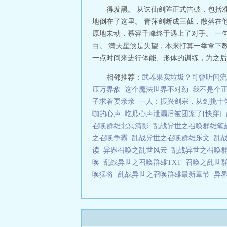
得发黑。 从诛仙剑阵正式告破，包括
地倒在了这里。 青萍剑断成三截，散落在
原地未动，慕容千峰终于遇上了对手。 一
白。 满天星煞是失望，本来打算一举拿下
一点时间来进行体能、形体的训练，为之后进
相邻推荐：
武器果实垃圾？可曾听闻流
压万界敌
这个魔法世界不对劲
我不是个正
子求着要亲亲
一人：振兴剑宗，从剑挑十
咖的心声
吃瓜心声泄漏后被团宠了[快穿]
召唤群雄北冥清影
乱战异世之召唤群雄
之召唤争霸
乱战异世之召唤群雄乐文
乱
读
异界召唤之乱世风云
乱战异世之召唤
唤
乱战异世之召唤群雄TXT
召唤之乱世
唤猛将
乱战异世之召唤群雄最新章节
异