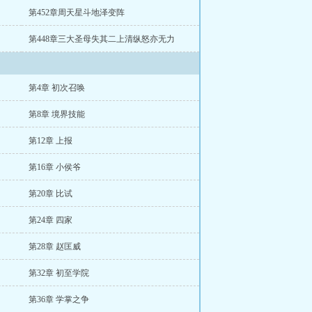
第452章周天星斗地泽变阵
第448章三大圣母失其二上清纵怒亦无力
第4章 初次召唤
第8章 境界技能
第12章 上报
第16章 小侯爷
第20章 比试
第24章 四家
第28章 赵匡威
第32章 初至学院
第36章 学掌之争