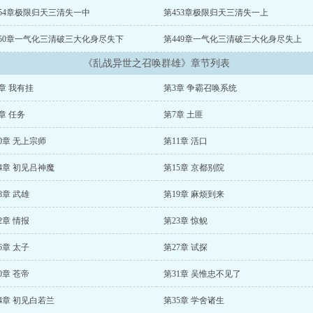
454章极限归天三清失一中
第453章极限归天三清失一上
450章一气化三清破三大化身尽失下
第449章一气化三清破三大化身尽失上
《乱战异世之召唤群雄》章节列表
章 我有挂
第3章 争霸召唤系统
章 任务
第7章 土匪
0章 无上宗师
第11章 活口
4章 初见吕神魔
第15章 京都别院
8章 武雄
第19章 麻烦到来
2章 情报
第23章 惊鲵
6章 太子
第27章 试探
0章 苍帝
第31章 吴惟忠不见了
4章 初见白若兰
第35章 学舍诸生