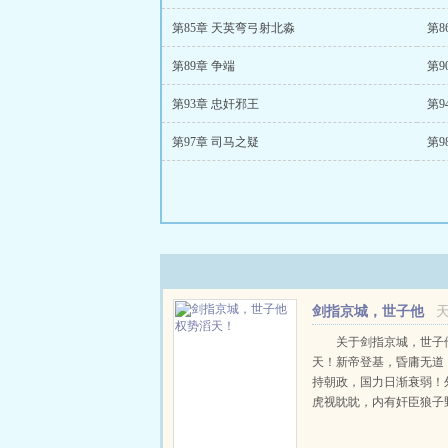
第85章 天英弯弓射北淼
第8
第89章 争端
第9
第93章 忠奸邪王
第9
第97章 司马之疑
第9
剑指京城，世子他
权势滔天！
关于剑指京城，世子
天！新帝登基，昏庸无道
持朝政，国力日渐衰弱！
虎视眈眈，内有奸臣狼子
朝百年基业即将毁于一旦
天倾？一场诡异的暗杀，