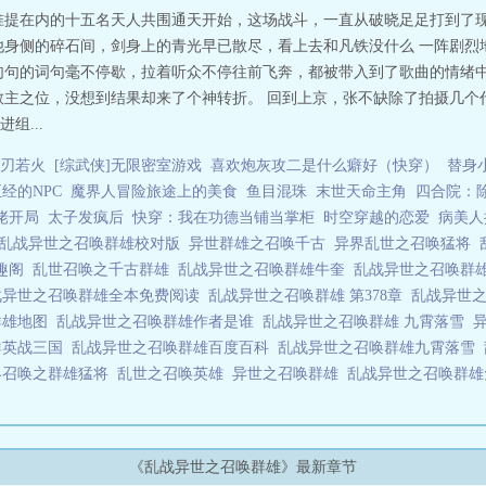
准提在内的十五名天人共围通天开始，这场战斗，一直从破晓足足打到了现
他身侧的碎石间，剑身上的青光早已散尽，看上去和凡铁没什么 一阵剧烈
句句的词句毫不停歇，拉着听众不停往前飞奔，都被带入到了歌曲的情绪
教主之位，没想到结果却来了个神转折。 回到上京，张不缺除了拍摄几个
组...
刃若火
[综武侠]无限密室游戏
喜欢炮灰攻二是什么癖好（快穿）
替身
经的NPC
魔界人冒险旅途上的美食
鱼目混珠
末世天命主角
四合院：
佬开局
太子发疯后
快穿：我在功德当铺当掌柜
时空穿越的恋爱
病美人
乱战异世之召唤群雄校对版
异世群雄之召唤千古
异界乱世之召唤猛将
笔趣阁
乱世召唤之千古群雄
乱战异世之召唤群雄牛奎
乱战异世之召唤群雄
战异世之召唤群雄全本免费阅读
乱战异世之召唤群雄 第378章
乱战异世之
群雄地图
乱战异世之召唤群雄作者是谁
乱战异世之召唤群雄 九霄落雪
群英战三国
乱战异世之召唤群雄百度百科
乱战异世之召唤群雄九霄落雪
界召唤之群雄猛将
乱世之召唤英雄
异世之召唤群雄
乱战异世之召唤群
《乱战异世之召唤群雄》最新章节