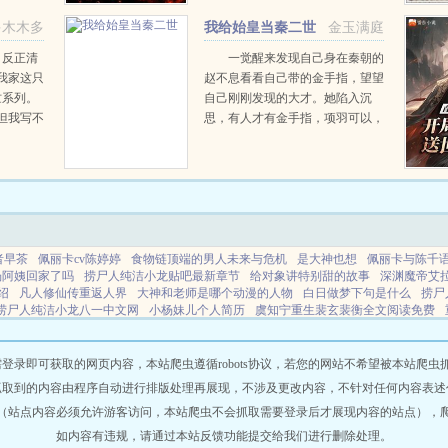
子殿下就
呢？！逍遥世界系统即将具现！十
多木木多
我给始皇当秦二世
金玉满庭
..
三阶仙帝修为具现成功！...
。反正清
一觉醒来发现自己身在秦朝的
我家这只
赵不息看看自己带的金手指，望望
忙系列。
自己刚刚发现的大才。她陷入沉
但我写不
思，有人才有金手指，项羽可以，
定狂癖，
刘邦可以，那她赵不息凭什么不可
她也可以
以！ 大才，我夜观天象，始皇
帝活不了多久了，到时候...
者早茶
佩丽卡cv陈婷婷
食物链顶端的男人未来与危机
是大神也想
佩丽卡与陈千
杨阿姨回家了吗
捞尸人纯洁小龙贴吧最新章节
给对象讲特别甜的故事
深渊魔帝艾
绍
凡人修仙传重返人界
大神和老师是哪个动漫的人物
白日做梦下句是什么
捞尸
捞尸人纯洁小龙八一中文网
小杨妹儿个人简历
虞知宁重生裴玄裴衡全文阅读免费
做梦作品
娘子归来
食物链顶端的男人的最新章节
龙抬头在线观看
捞尸人纯洁小
梦系统笔趣阁最新章节更新
小杨妹儿现壮况
男巫英语怎么说
男扮女装的现代文
神医
网站地图
即可获取的网页内容，本站爬虫遵循robots协议，若您的网站不希望被本站爬虫抓取，可
抓取到的内容由程序自动进行排版处理再展现，不涉及更改内容，不针对任何内容表述
（站点内容必须允许游客访问，本站爬虫不会抓取需要登录后才展现内容的站点），
如内容有违规，请通过本站反馈功能提交给我们进行删除处理。