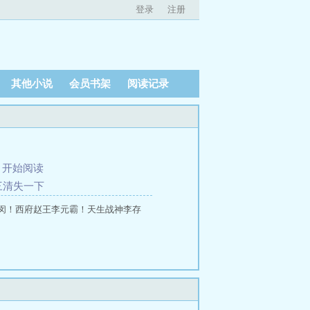
登录
注册
其他小说
会员书架
阅读记录
、
开始阅读
三清失一下
闵！西府赵王李元霸！天生战神李存