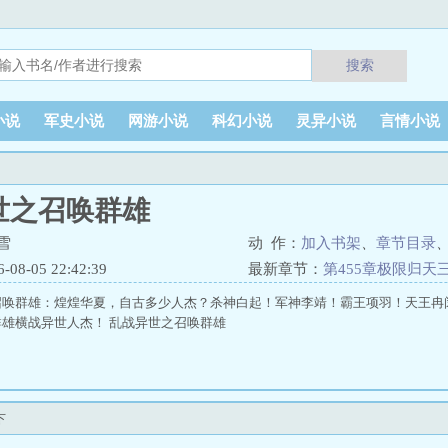
搜索
小说
军史小说
网游小说
科幻小说
灵异小说
言情小说
世之召唤群雄
雪
动 作：
加入书架
、
章节目录
8-05 22:42:39
最新章节：
第455章极限归天
召唤群雄：煌煌华夏，自古多少人杰？杀神白起！军神李靖！霸王项羽！天王冉
雄横战异世人杰！ 乱战异世之召唤群雄
下