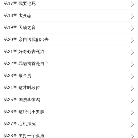
第17章 我要他死
第18章 太变态
第19章 天籁之音
第20章 亲自送我们出去
第21章 好奇心害死猫
第22章 罪魁祸首是自己
第23章 最金贵
第24章 这才叫段位
第25章 国贼李惊鸿
第26章 这娘们不要脸
第27章 心机深沉
第28章 主打一个孤勇