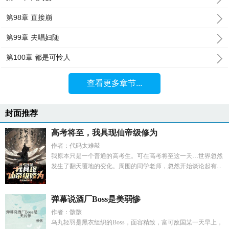
第98章 直接崩
第99章 夫唱妇随
第100章 都是可怜人
查看更多章节...
封面推荐
高考将至，我具现仙帝级修为
作者：代码太难敲
我原本只是一个普通的高考生。可在高考将至这一天…世界忽然
发生了翻天覆地的变化。周围的同学老师，忽然开始谈论起有...
弹幕说酒厂Boss是美弱惨
作者：骸骸
乌丸轻羽是黑衣组织的Boss，面容精致，富可敌国某一天早上，