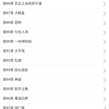
第86章 百足之虫死而不僵
第87章 大棋盘
第88章 恶狗
第89章 引你入局
第90章 一对神经病
第91章 大手笔
第92章 红娘
第93章 段位差距
第94章 神迹
第95章 双手之数
第96章 重温旧梦
第97章 鸿门宴