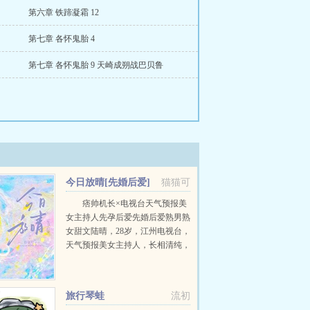
第六章 铁蹄凝霜 12
第七章 各怀鬼胎 4
第七章 各怀鬼胎 9 天崎成朔战巴贝鲁
今日放晴[先婚后爱]
猫猫可
痞帅机长×电视台天气预报美
女主持人先孕后爱先婚后爱熟男熟
女甜文陆晴，28岁，江州电视台，
天气预报美女主持人，长相清纯，
一双小鹿眼，天然不做作的气质，
使她被奉为宅男电视迷们心中，无
可取代的女神。然而，...
旅行琴蛙
流初