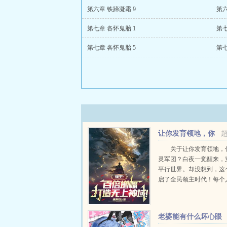
第六章 铁蹄凝霜 9
第六
第七章 各怀鬼胎 1
第七
第七章 各怀鬼胎 5
第七
让你发育领地，你
打造神灵军团？
关于让你发育领地，
灵军团？白夜一觉醒来，
平行世界。却没想到，这
启了全民领主时代！每个
岁那年，都能穿越到异世
名领主！招募兵种，攻略
燃神火，高举神国！白夜
老婆能有什么坏心眼
现。自己竟然觉醒了领主世界