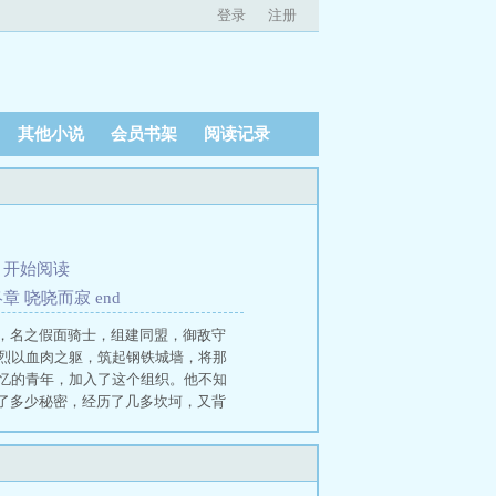
登录
注册
其他小说
会员书架
阅读记录
、
开始阅读
章 哓哓而寂 end
，名之假面骑士，组建同盟，御敌守
先烈以血肉之躯，筑起钢铁城墙，将那
失忆的青年，加入了这个组织。他不知
了多少秘密，经历了几多坎坷，又背
想，暗流涌动，会在有朝一日化为汹
士：骑士联盟