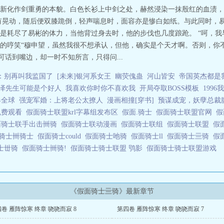
新化作剑重勇的本貌。白色长衫上中剑之处，赫然浸染一抹殷红的血渍，
动，随后便双膝跪倒，轻声喘息时，面容亦是惨白如纸。与此同时，易彬将de
是耗尽了易彬的体力，当他背过身去时，他的步伐也几度踉跄。 “呵，我
的哼笑“穆申望，虽然我很不想承认，但他，确实是个天才啊。否则，你
可话到嘴边，却一时不知所言，只得问...
：别再叫我监国了
[未来]银河系女王
幽荧傀蛊
河山皆安
帝国英杰都是我
的黑泽先生可能是个好人
我喜欢你时你不喜欢我
开局夺取BOSS模板
199
爆全球
强宠军婚：上将老公太撩人
漫画相撞[穿书]
预谋成宠，妖孽总裁
免费观看
假面骑士联盟krl字幕组发布区
假面.骑士
假面骑士联盟官网
假
面骑士联手出击卌骑
假面骑士联动漫画
假面骑士联组
假面骑士联盟
假
骑士卌骑士
假面骑士could
假面骑士吔骑
假面骑士ll
假面骑士亖骑
假
士丗骑
假面骑士卌骑!
假面骑士骑士联盟 鸮影
假面骑士骑士联盟游戏
《假面骑士亖骑》最新章节
卷 雁阵惊寒 终章 哓哓而寂 8
第四卷 雁阵惊寒 终章 哓哓而寂 7