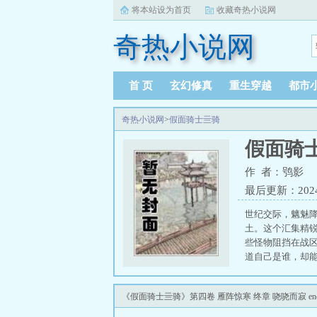
将本站设为首页
收藏奇热小说网
奇热小说网
首 页
玄幻修真
重生穿越
都市
奇热小说网
>
假面骑士亖骑
假面骑
作 者：鸮影
最后更新：2024-1
世纪交际，魑魅
土。这个汇集精
些怪物阻挡在战
道自己是谁，却
负着多少人的期
涌浪潮，将这粉
《假面骑士亖骑》第四卷 雁阵惊寒 终章 哓哓而寂 en