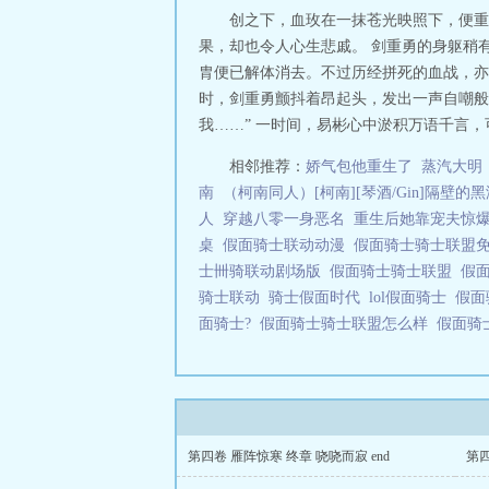
创之下，血玫在一抹苍光映照下，便重
果，却也令人心生悲戚。 剑重勇的身躯稍有晃
胄便已解体消去。不过历经拼死的血战，亦
时，剑重勇颤抖着昂起头，发出一声自嘲般
我……” 一时间，易彬心中淤积万语千言，
相邻推荐：
娇气包他重生了
蒸汽大明
南
（柯南同人）[柯南][琴酒/Gin]隔壁
人
穿越八零一身恶名
重生后她靠宠夫惊
桌
假面骑士联动动漫
假面骑士骑士联盟
士卌骑联动剧场版
假面骑士骑士联盟
假
骑士联动
骑士假面时代
lol假面骑士
假面
面骑士?
假面骑士骑士联盟怎么样
假面骑
第四卷 雁阵惊寒 终章 哓哓而寂 end
第四