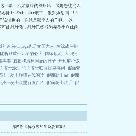
这一幕，恰如临终的剑炽风，虽是恶徒的因
ta&nbp;ph e取下，银辉烁动间，甲
早该猜到的，你就是那个人的子嗣。”这
不可能战胜我，战胜已经成为完美生命体的
的迷弟/Omega也是女王大人
美综战斗指
6我能听到重生儿子的心声
国家顶流
大明狠
腹黑妻
直播和男神同居的日子
开封府小饭
面骑士zioll
假面骑士联盟krl字幕组
假面骑
面骑士骑士联盟在线阅读
假面骑士lol
假面
面骑士骑士联盟百度百科
假面骑士联手
假
第四卷 雁阵惊寒 终章 哓哓而寂 6