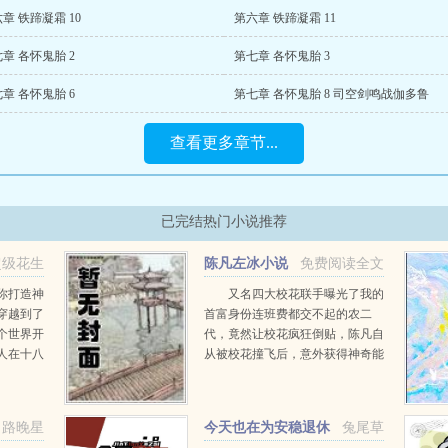
章 铁蹄凝霜 10
第六章 铁蹄凝霜 11
章 各怀鬼胎 2
第七章 各怀鬼胎 3
章 各怀鬼胎 6
第七章 各怀鬼胎 8 司空剑鸣战伽多鲁
查看更多章节...
已完结热门小说推荐
超级花生
陈凡左冰小说
免费阅读全文
推荐
你打造神
又名四大校花联手曝光了我的
穿越到了
首富身份连班费都交不起的农二
个世界开
代，竟然让校花疯狂倒贴，陈凡自
人在十八
从被校花撞飞后，意外获得神奇能
界成为一
力。不但可以透视，鉴宝，甚至可
秘境，点
以预知人的气运从此人生就像开了
惊讶发
挂一样，随便在古...
路晚星
今天也在为安稳退休
兔尾草
...