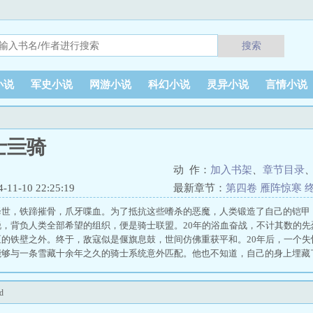
搜索
小说
军史小说
网游小说
科幻小说
灵异小说
言情小说
士亖骑
动 作：
加入书架
、
章节目录
1-10 22:25:19
最新章节：
第四卷 雁阵惊寒 终
降世，铁蹄摧骨，爪牙喋血。为了抵抗这些嗜杀的恶魔，人类锻造了自己的铠甲
锐，背负人类全部希望的组织，便是骑士联盟。20年的浴血奋战，不计其数的
区的铁壁之外。终于，敌寇似是偃旗息鼓，世间仿佛重获平和。20年后，一个
能够与一条雪藏十余年之久的骑士系统意外匹配。他也不知道，自己的身上埋藏
许，暗含着何其残忍的阴谋。战斗旷日持久，秘密逐一揭示。彼时，谁都不曾设
饰的太平，尽数吞没。联盟之下，或许远没有世人所看到的这般祥和。 假面骑
d