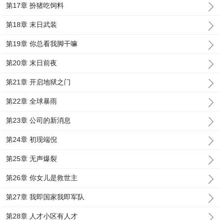
第17章 扮猪吃饲料
第18章 末日武装
第19章 你总看我脚干嘛
第20章 末日前夜
第21章 开启地狱之门
第22章 全球暴雨
第23章 公司的新消息
第24章 初现端倪
第25章 无声爆裂
第26章 你女儿是救世主
第27章 我即国家我即军队
第28章 人才小区有人才