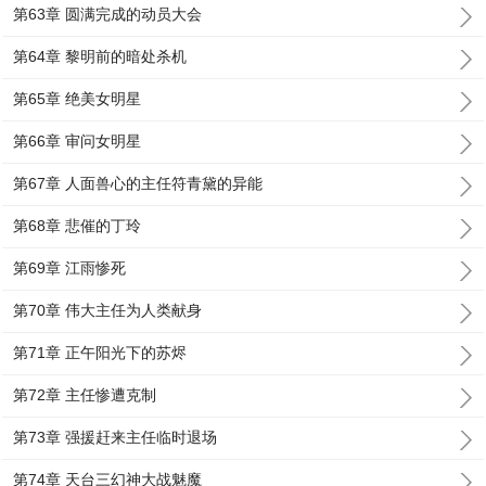
第63章 圆满完成的动员大会
第64章 黎明前的暗处杀机
第65章 绝美女明星
第66章 审问女明星
第67章 人面兽心的主任符青黛的异能
第68章 悲催的丁玲
第69章 江雨惨死
第70章 伟大主任为人类献身
第71章 正午阳光下的苏烬
第72章 主任惨遭克制
第73章 强援赶来主任临时退场
第74章 天台三幻神大战魅魔