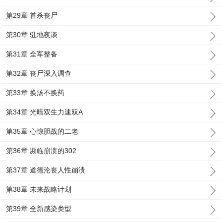
第29章 首杀丧尸
第30章 驻地夜谈
第31章 全军整备
第32章 丧尸深入调查
第33章 换汤不换药
第34章 光暗双生力速双A
第35章 心惊胆战的二老
第36章 濒临崩溃的302
第37章 道德沦丧人性崩溃
第38章 未来战略计划
第39章 全新感染类型