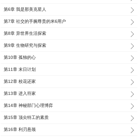
第6章 我是那美克星人
第7章 社交的手腕尊贵的米6用户
第8章 异世界生活探索
第9章 生物研究与探索
第10章 孤独的心
第11章 末日计划
第12章 校花还家
第13章 进入符家
第14章 神秘部门心理博弈
第15章 顶尖特工的素质
第16章 利刃悬颈