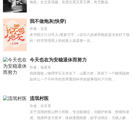
炮灰。女主苏清越，在原文里又苏又爽，有无数追...
我不做炮灰[快穿]
作者：玄音
本书简介1114号入v更新万字，v后日六反派和炮灰是没有好下场
的！时空管理局上班的新人裴彦第一次...
今天也在为安稳退休而努力
作者：兔尾草
指路预收→物理学它又存在了，cp重力使，讲述了一个物理战神
如何让一个不科学的世界重回科学的故事我叫户川彻...
流氓村医
作者：乐天哥
关于流氓村医山野小邪医，专治疑难症，冷眼护村落，扮猪吃老
虎。他身怀逆天医术，练就透视医眼，妙手治绝症，为病人解...