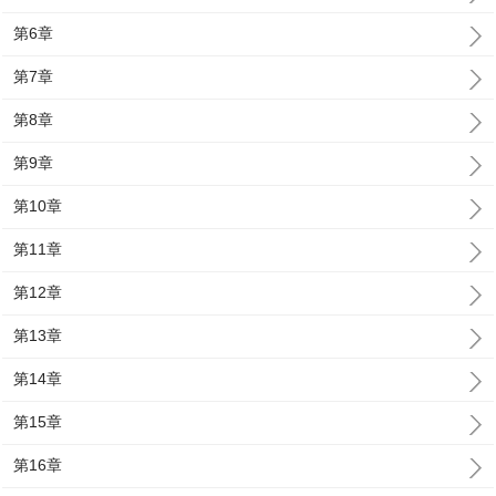
第6章
第7章
第8章
第9章
第10章
第11章
第12章
第13章
第14章
第15章
第16章