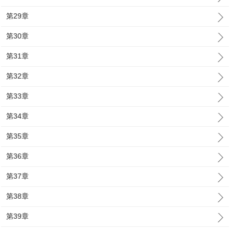
第29章
第30章
第31章
第32章
第33章
第34章
第35章
第36章
第37章
第38章
第39章