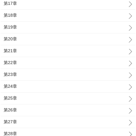
第17章
第18章
第19章
第20章
第21章
第22章
第23章
第24章
第25章
第26章
第27章
第28章