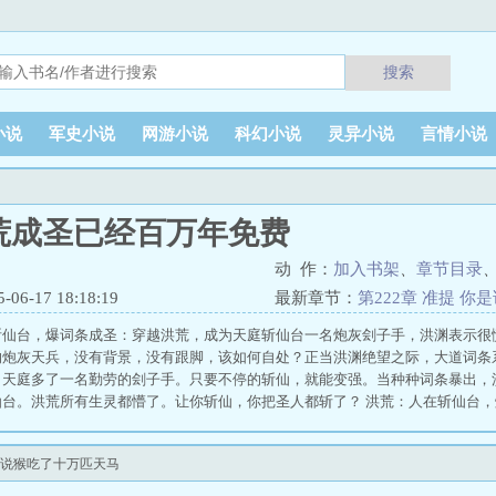
搜索
小说
军史小说
网游小说
科幻小说
灵异小说
言情小说
荒成圣已经百万年免费
动 作：
加入书架
、
章节目录
6-17 18:18:19
最新章节：
第222章 准提 
斩仙台，爆词条成圣：穿越洪荒，成为天庭斩仙台一名炮灰刽子手，洪渊表示很
的炮灰天兵，没有背景，没有跟脚，该如何自处？正当洪渊绝望之际，大道词条
，天庭多了一名勤劳的刽子手。只要不停的斩仙，就能变强。当种种词条暴出，
仙台。洪荒所有生灵都懵了。让你斩仙，你把圣人都斩了？ 洪荒：人在斩仙台
是说猴吃了十万匹天马