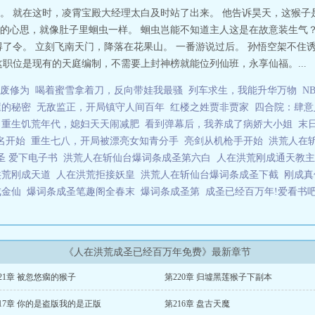
。 就在这时，凌霄宝殿大经理太白及时站了出来。 他告诉昊天，这猴子
的心思，就像肚子里蛔虫一样。 蛔虫岂能不知道主人这是在故意装生气？
得了令。 立刻飞南天门，降落在花果山。 一番游说过后。 孙悟空架不住
职位是现有的天庭编制，不需要上封神榜就能位列仙班，永享仙福。...
废修为
喝着蜜雪拿着刀，反向带娃我最骚
列车求生，我能升华万物
N
屋的秘密
无敌监正，开局镇守人间百年
红楼之姓贾非贾家
四合院：肆意
重生饥荒年代，媳妇天天闹减肥
看到弹幕后，我养成了病娇大小姐
末
名开始
重生七八，开局被漂亮女知青分手
亮剑从机枪手开始
洪荒人在
圣 爱下电子书
洪荒人在斩仙台爆词条成圣第六白
人在洪荒刚成通天教
洪荒刚成天道
人在洪荒拒接妖皇
洪荒人在斩仙台爆词条成圣下截
刚成
成金仙
爆词条成圣笔趣阁全春末
爆词条成圣第
成圣已经百万年!爱看书
《人在洪荒成圣已经百万年免费》最新章节
21章 被忽悠瘸的猴子
第220章 归墟黑莲猴子下副本
17章 你的是盗版我的是正版
第216章 盘古天魔