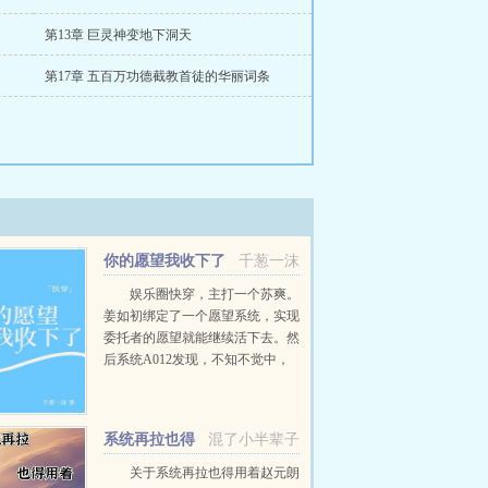
第13章 巨灵神变地下洞天
第17章 五百万功德截教首徒的华丽词条
你的愿望我收下了
千葱一沫
[快穿]
娱乐圈快穿，主打一个苏爽。
姜如初绑定了一个愿望系统，实现
委托者的愿望就能继续活下去。然
后系统A012发现，不知不觉中，
它的宿主又双叒火了！世界一穿成
出道无望的爱豆练习生后她作为乐
队主唱爆红（已完成）世...
系统再拉也得
混了小半辈子
用着
关于系统再拉也得用着赵元朗