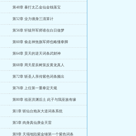
第48章 暴打太乙金仙金钱落宝
第52章 业力缠身三清算计
第56章 轩辕拜军师谁在白日做梦
第60章 偷走神煞旗军师也略懂拳脚
第64章 昊天的逆天词条武财神
第68章 周天星辰树策反黄龙真人
第72章 斩圣人亲传紫色词条频出
第76章 上任第一重拳定天规
第80章 祖巫洪渊后土 此子与我巫族有缘
第1章 斩仙台炮灰大道词条系统
第5章 肉身真仙庚金天雷
第9章 天塌地陷紫金锤第一个紫色词条