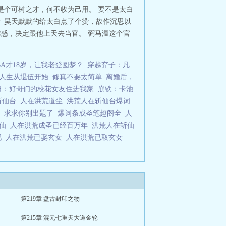
是个可树之才，何不收为己用。 要不是太白
 昊天默默的给太白点了个赞，故作沉思以
诱惑，决定跟他上天去当官。 弼马温这个官
BA才18岁，让我老登圆梦？
穿越弃子：凡
人生从退伍开始
修真不要太简单
离婚后，
日：好哥们的校花女友住进我家
崩铁：卡池
斩仙台
人在洪荒道尘
洪荒人在斩仙台爆词
主
求求你别出题了
爆词条成圣笔趣阁全
人
真仙
人在洪荒成圣已经百万年
洪荒人在斩仙
吧
人在洪荒已娶玄女
人在洪荒已取玄女
第219章 盘古封印之物
第215章 混元七重天大道金轮