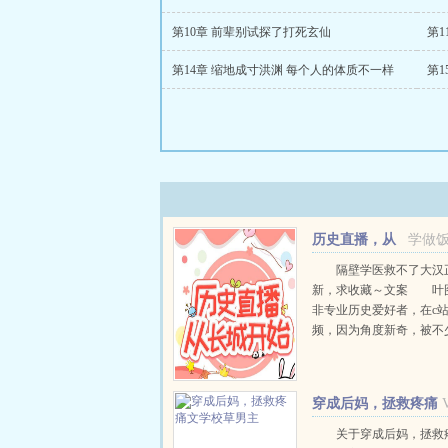
第10章 前辈别试探了打死玄仙
第
第14章 缩地成寸洪渊 每个人的体质不一样
历史直播，从
学做
长城开始
隔壁学医救不了大汉
新，求收藏～文案 叶
非专业历史爱好者，在c
频，因为角度新奇，被不
欢。 某一天，她的视
到了平行时空。 武
卫青和霍去病到底有多...
穿成后妈，拯救疼痛
文学校草男主
关于穿成后妈，拯救