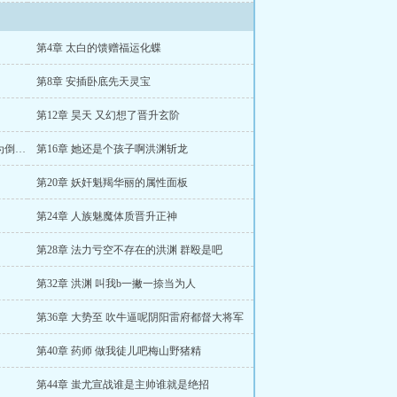
第4章 太白的馈赠福运化蝶
第8章 安插卧底先天灵宝
第12章 昊天 又幻想了晋升玄阶
第15章 先天土灵珠你也不想业力缠身修为倒退吧
第16章 她还是个孩子啊洪渊斩龙
第20章 妖奸魁羯华丽的属性面板
第24章 人族魅魔体质晋升正神
第28章 法力亏空不存在的洪渊 群殴是吧
第32章 洪渊 叫我b一撇一捺当为人
第36章 大势至 吹牛逼呢阴阳雷府都督大将军
第40章 药师 做我徒儿吧梅山野猪精
第44章 蚩尤宣战谁是主帅谁就是绝招