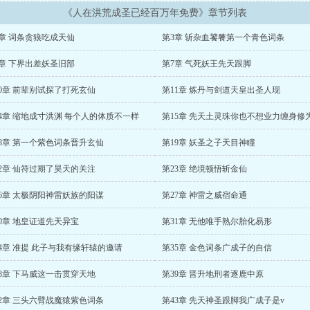
《人在洪荒成圣已经百万年免费》章节列表
2章 词条贪狼吃成天仙
第3章 斩杂血饕餮第一个青色词条
6章 下界出差妖圣旧部
第7章 气死妖王先天跟脚
10章 前辈别试探了打死玄仙
第11章 炼丹与剑道天皇出圣人现
14章 缩地成寸洪渊 每个人的体质不一样
18章 第一个紫色词条晋升玄仙
第19章 妖圣之子天目神瞳
22章 仙符过期了昊天的关注
第23章 绝境顿悟斩金仙
26章 太极阴阳神雷妖族的阳谋
第27章 神雷之威宿命通
0章 地皇证道先天异宝
第31章 无他唯手熟尔胎化易形
4章 准提 此子与我有缘轩辕的邀请
第35章 金色词条广成子的自信
38章 下马威这一击贯穿天地
第39章 晋升地刑者逐鹿中原
42章 三头六臂战魔猿紫色词条
第43章 先天神圣跟脚我广成子是v