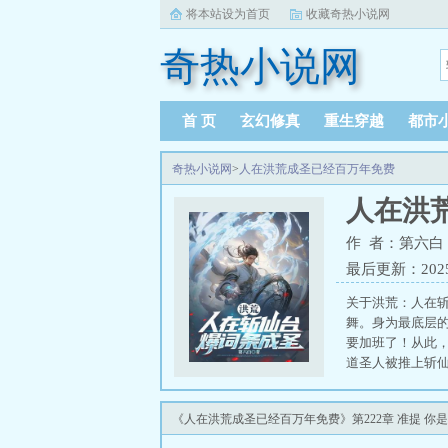
将本站设为首页
收藏奇热小说网
奇热小说网
首 页
玄幻修真
重生穿越
都市
奇热小说网
>
人在洪荒成圣已经百万年免费
人在洪
作 者：第六白
最后更新：2025-0
关于洪荒：人在
舞。身为最底层
要加班了！从此
道圣人被推上斩
《人在洪荒成圣已经百万年免费》第222章 准提 你