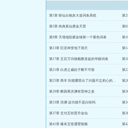
第1章 斩仙台炮灰大道词条系统
第
第5章 肉身真仙庚金天雷
第
第9章 天塌地陷紫金锤第一个紫色词条
第
第13章 巨灵神变地下洞天
第
第17章 五百万功德截教首徒的华丽词条
第
第21章 白虎之威此子断不可留
第
第25章 商羊 到底哪里出了问题不忘初心的洪渊
第
第29章 断因果洪渊有雷神之姿
第3
第33章 洪渊 这功德不是白给吗
第3
第37章 玄功五转晋升金仙
第
第41章 爆杀五怪通臂猿猴
第