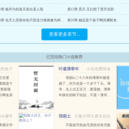
11章 炼丹与剑道天皇出圣人现
第12章 昊天 又幻想了晋升玄阶
第15章 先天土灵珠你也不想业力缠身修为倒退吧
第16章 她还是个孩子啊洪渊斩龙
查看更多章节...
已完结热门小说推荐
饭的兔子
叶凝薄寒年
小说免费阅读
正在更
母胎lo二十八年的薄寒年被退
图南是个
婚了，对方还是一个乡下丫头。薄
站更新视
爷，夫人出五百万，要退婚。薄寒
少网友喜
年狭长的眸子轻抬，不退！薄爷，
频被投放
夫人加价两千万，退婚！薄寒年勾
帝征战
唇一笑，给夫人五千万，不退！夫
人出...
Vok澜爷
我裂土
大秦大明大唐关自在
封王，你才瞧得上？
疼痛文学
不舔架空热血无系统但有无敌