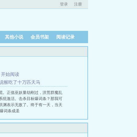
登录
注册
其他小说
会员书架
阅读记录
、
开始阅读
你是说猴吃了十万匹天马
慌。正值巫妖量劫刚过，洪荒群魔乱
系统激活。击杀目标爆词条？那我可
洪渊表示无敌了。终于有一天，当天
，爆词条成圣