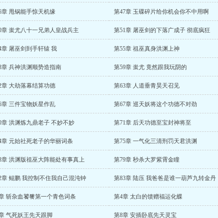
6章 甩锅能手惊天机缘
第47章 玉碟碎片给你机会你不中用啊
50章 蚩尤八十一兄弟人皇战兵主
第51章 屠巫剑的下落广成子 彻底疯狂
4章 屠巫剑到手轩辕 我
第55章 祖巫真身洪渊上神
8章 兵神洪渊顺势造指南
第59章 蚩尤 竟然跟我玩阴的
2章 大劫落幕结算功德
第63章 人道垂青昊天召见
6章 三件宝物妖星作乱
第67章 巡天妖将这个功德不对劲
0章 洪渊炼九鼎老子 不妙不妙
第71章 后天功德至宝封神将至
74章 元始社死老子的华丽词条
第75章 一气化三清刑罚天君洪渊
78章 洪渊版祖巫大阵能处有事真上
第79章 秒杀大罗紫霄金瞳
2章 鲲鹏 我控制不住我自己混沌钟
第83章 陆压 我爸爸是谁一葫芦九转金丹
3章 斩杂血饕餮第一个青色词条
第4章 太白的馈赠福运化蝶
7章 气死妖王先天跟脚
第8章 安插卧底先天灵宝