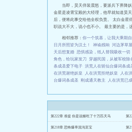
当即，昊天佯装震怒，要派兵下界降妖
金星是凌霄宝殿的大经理，他早就知道昊天
后，便将此事交给他全权负责。 太白金星
职说大不大，说小也不小。 最主要的是，这
相邻推荐：
你一个筑基，让我大乘期自
日月所照皆为汉土！
神谕残响
河边茅草
天后想复婚
恐惧感染，纸人替我吸收一切
角色，给玩家发刀
穿越民国，从被军校除
条成圣爱下电子
洪荒人在斩仙台爆词条成
在洪荒谢绝妖皇
人在洪荒拒绝妖皇
人在
台爆词条成圣
刚成通天教主
人在洪荒已
第222章 准提 你是说猴吃了十万匹天马
第2
第218章 恐怖爆率混沌至宝
第2