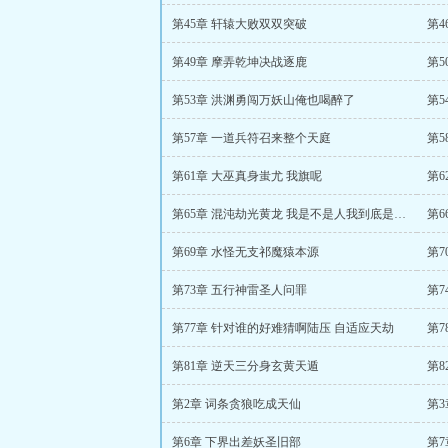
第45章 轩辕大败双双突破
第4
第49章 摩弄乾坤决战逐鹿
第
第53章 洪渊勇闯万妖山俺也喝醉了
第5
第57章 一道兵符召来整个天庭
第5
第61章 大巫真身蚩尤 我旗呢
第6
第65章 混沌劫光黄龙 我是不是人我到底是不是人
第6
第69章 水怪无支祁魔猿本源
第7
第73章 五行神雷圣人问罪
第
第77章 针对谁的好难猜啊陆压 自适应天劫
第
第81章 逆天三分身玄黄天遁
第8
第2章 词条贪狼吃成天仙
第
第6章 下界出差妖圣旧部
第