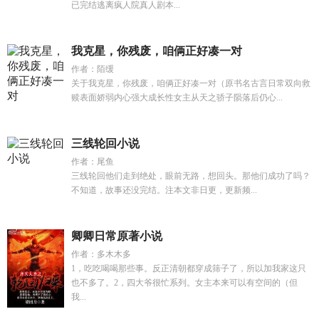
已完结逃离疯人院真人剧本...
我克星，你残废，咱俩正好凑一对
作者：陌缓
关于我克星，你残废，咱俩正好凑一对（原书名古言日常双向救
赎表面娇弱内心强大成长性女主从天之骄子陨落后仍心...
三线轮回小说
作者：尾鱼
三线轮回他们走到绝处，眼前无路，想回头。那他们成功了吗？
不知道，故事还没完结。注本文非日更，更新频...
卿卿日常原著小说
作者：多木木多
1，吃吃喝喝那些事。反正清朝都穿成筛子了，所以加我家这只
也不多了。2，四大爷很忙系列。女主本来可以有空间的（但
我...