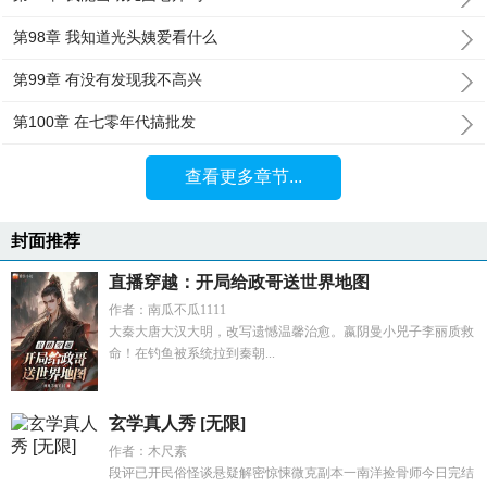
第98章 我知道光头姨爱看什么
第99章 有没有发现我不高兴
第100章 在七零年代搞批发
查看更多章节...
封面推荐
直播穿越：开局给政哥送世界地图
作者：南瓜不瓜1111
大秦大唐大汉大明，改写遗憾温馨治愈。嬴阴曼小兕子李丽质救
命！在钓鱼被系统拉到秦朝...
玄学真人秀 [无限]
作者：木尺素
段评已开民俗怪谈悬疑解密惊悚微克副本一南洋捡骨师今日完结