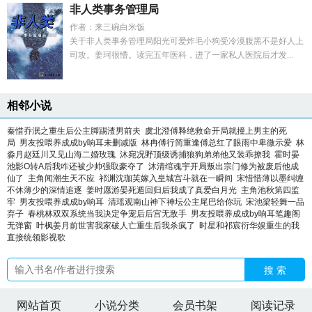
非人类事务管理局
作者：来三碗白米饭
关于非人类事务管理局阳光可爱炸毛小狗受冷漠腹黑不是好人上
司攻。姜珂很懵。读完五年医科，进了一家私人医院后才发...
相邻小说
秦惜乔泯之重生后公主脚踢渣男前夫
虞北澄傅释绝救命开局就撞上男主的死
局
男友投喂养成成by响耳未删减版
林冉傅行简重逢傅总红了眼雨中卑微示爱
林
淼月赵廷川又见山海二婚玫瑰
沐宛况野顶级诱捕狼狗弟弟他又装乖撩我
霍时晏
池影O转A后我咋还被少帅强取豪夺了
沐清绾魂宇开局叛出宗门修为被废后他成
仙了
主角闻潮生天不应
祁渊沈珈芙嫁入皇城宫斗就在一瞬间
宋惜惜薄以墨纠缠
不休薄少的深情追逐
姜时愿游晏死遁回归后我成了真爱白月光
主角池秋第四监
牢
男友投喂养成成by响耳
清瑶观南山神下神坛公主尾巴给你玩
宋池梁轻舞一品
弃子
春桃林双双系统当我决定争宠后后宫无敌手
男友投喂养成成by响耳笔趣阁
无弹窗
叶枫姜月前世害我家破人亡重生后我杀疯了
时星和祁宸衍华娱重生的我
直接统领影视歌
搜 索
网站首页
小说分类
会员书架
阅读记录