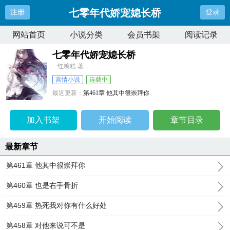
七零年代娇宠媳长桥
注册
登录
网站首页
小说分类
会员书架
阅读记录
七零年代娇宠媳长桥
红糖糕 著
言情小说
连载中
最近更新：
第461章 他其中很崇拜你
更新时间：
2025-06-16 09:02:45
加入书架
开始阅读
章节目录
最新章节
第461章 他其中很崇拜你
第460章 也是右手骨折
第459章 热死我对你有什么好处
第458章 对他来说可不是