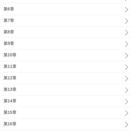
第6章
第7章
第8章
第9章
第10章
第11章
第12章
第13章
第14章
第15章
第16章